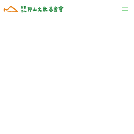
跳
至
主
P
N
要
r
e
內
e
x
容
v
t
i
o
u
s