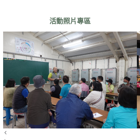
活動照片專區
P
N
r
e
e
x
v
t
i
o
u
s