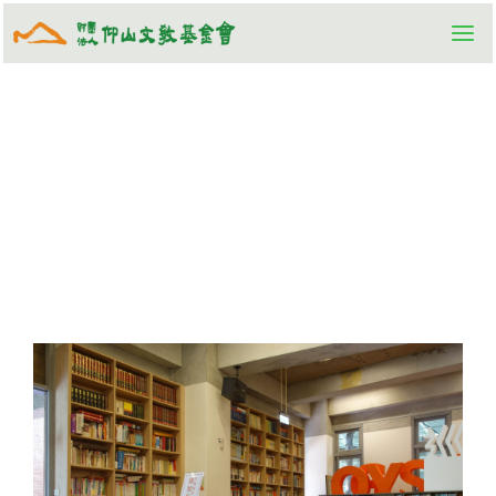
跳
至
主
要
內
容
仰山圖書館