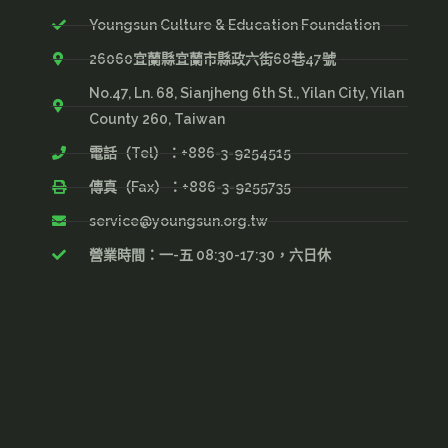
Youngsun Culture & Education Foundation
26060宜蘭縣宜蘭市縣政六街68巷47號
No.47, Ln. 68, Sianjheng 6th St., Yilan City, Yilan
County 260, Taiwan
電話（Tel）：+886-3-9254515
傳真（Fax）：+886-3-9255735
service@youngsun.org.tw
營業時間：一-五 08:30-17:30，六日休