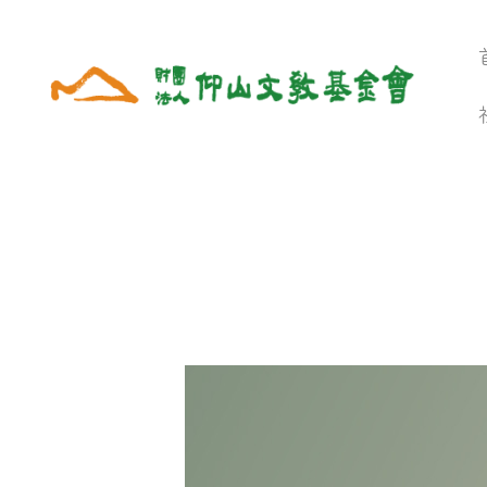
跳
至
主
要
內
容
活動報名】型農柑仔店-11