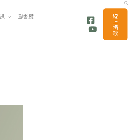
搜
尋
訊
圖書館
線
上
捐
款