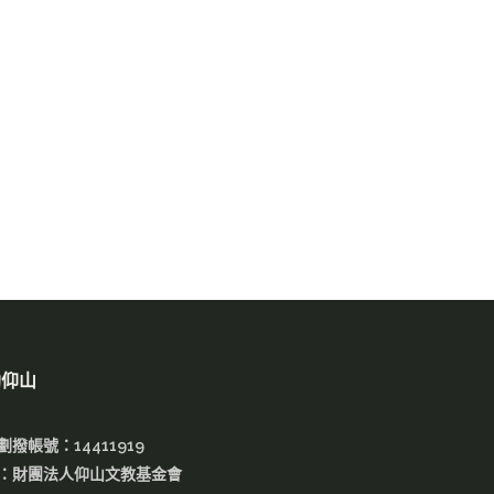
助仰山
劃撥帳號：14411919
：財團法人仰山文教基金會