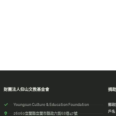
財團法人仰山文教基金會
捐
Youngsun Culture & Education Foundation
郵政
戶名
26060宜蘭縣宜蘭市縣政六街68巷47號